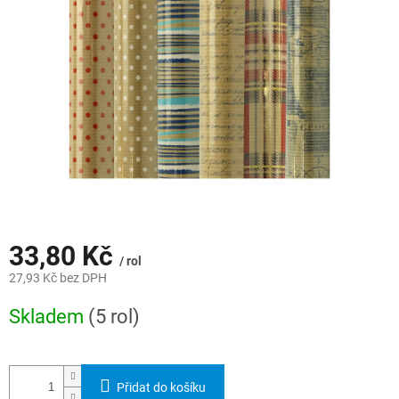
hvězdiček.
33,80 Kč
/ rol
27,93 Kč bez DPH
Měrná
Skladem
(5 rol)
cena:
Přidat do košíku