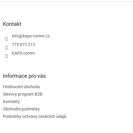
Z
á
p
a
Kontakt
t
í
info
@
kaps-comm.cz
775 873 213
KAPS comm
Informace pro vás
Hodnocení obchodu
Slevový program B2B
Kontakty
Obchodní podmínky
Podmínky ochrany osobních údajů