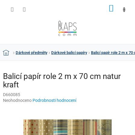
Přejít
NÁKUP
na
obsah
KOŠÍK
Dárkové předměty
Dárkové balicí papíry
Balicí papír role 2 m x 70
Domů
Balicí papír role 2 m x 70 cm natur
kraft
D660085
Průměrné
Neohodnoceno
Podrobnosti hodnocení
hodnocení
produktu
je
0,0
z
5