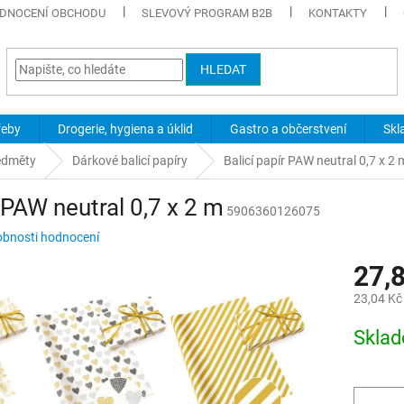
DNOCENÍ OBCHODU
SLEVOVÝ PROGRAM B2B
KONTAKTY
HLEDAT
řeby
Drogerie, hygiena a úklid
Gastro a občerstvení
Skl
edměty
Dárkové balicí papíry
Balicí papír PAW neutral 0,7 x 2 
r PAW neutral 0,7 x 2 m
5906360126075
bnosti hodnocení
27,
23,04 Kč
Měrná
Skla
cena: