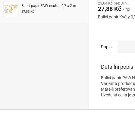
23,04 Kč bez DPH
Balicí papír PAW neutral 0,7 x 2 m
27,88 Kč
/ rol
27,88 Kč
Balicí papír Květy 0,
Popis
Detailní popis
Balicí papír PAW 
Varianta produktu
Máte-li preferova
Uvedená cena je z
Z
á
p
a