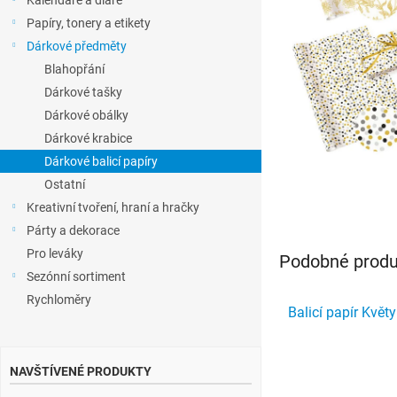
Kalendáře a diáře
l
Papíry, tonery a etikety
Dárkové předměty
Blahopřání
Dárkové tašky
Dárkové obálky
Dárkové krabice
Dárkové balicí papíry
Ostatní
Kreativní tvoření, hraní a hračky
Párty a dekorace
Pro leváky
Podobné produk
Sezónní sortiment
Rychloměry
Balicí papír Květy
NAVŠTÍVENÉ PRODUKTY