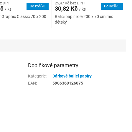
ez DPH
25,47 Kč bez DPH
Do košíku
Do košíku
Kč
30,82 Kč
/ ks
/ ks
r Graphic Classic 70 x 200
Balicí papír role 200 x 70 cm mix
dětský
Doplňkové parametry
Kategorie
:
Dárkové balicí papíry
EAN
:
5906360126075