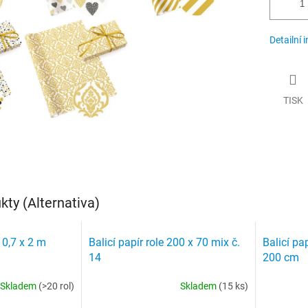
Detailní 
TISK
ty (Alternativa)
 0,7 x 2 m
Balicí papír role 200 x 70 mix č.
Balicí pa
14
200 cm
Skladem
(>20 rol)
Skladem
(15 ks)