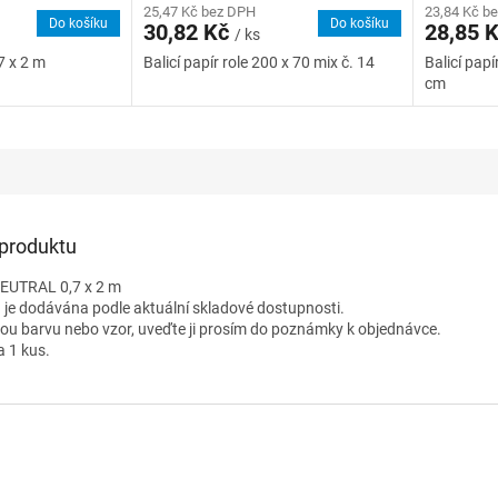
25,47 Kč bez DPH
23,84 Kč b
Do košíku
Do košíku
30,82 Kč
28,85 
/ ks
7 x 2 m
Balicí papír role 200 x 70 mix č. 14
Balicí papí
cm
 produktu
NEUTRAL 0,7 x 2 m
 je dodávána podle aktuální skladové dostupnosti.
nou barvu nebo vzor, uveďte ji prosím do poznámky k objednávce.
a 1 kus.