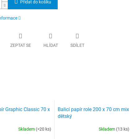
Přidat do košíku
informace
ZEPTAT SE
HLÍDAT
SDÍLET
pír Graphic Classic 70 x
Balicí papír role 200 x 70 cm mix
dětský
Skladem
(>20 ks)
Skladem
(13 ks)