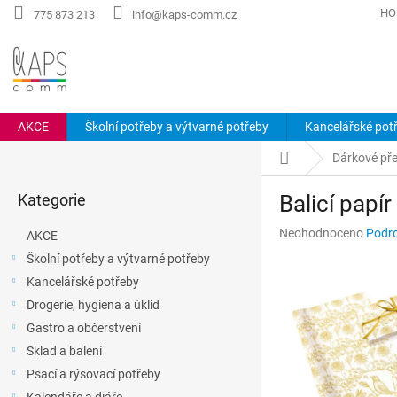
Přejít
HO
775 873 213
info@kaps-comm.cz
na
obsah
AKCE
Školní potřeby a výtvarné potřeby
Kancelářské pot
P
Domů
Dárkové př
o
Přeskočit
s
Kategorie
Balicí papí
kategorie
t
r
Průměrné
Neohodnoceno
Podro
AKCE
a
hodnocení
Školní potřeby a výtvarné potřeby
n
produktu
Kancelářské potřeby
n
je
0,0
í
Drogerie, hygiena a úklid
z
p
Gastro a občerstvení
5
a
hvězdiček.
Sklad a balení
n
Psací a rýsovací potřeby
e