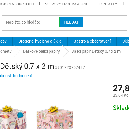
DNOCENÍ OBCHODU
SLEVOVÝ PROGRAM B2B
KONTAKTY
HLEDAT
řeby
Drogerie, hygiena a úklid
Gastro a občerstvení
Skl
edměty
Dárkové balicí papíry
Balicí papír Dětský 0,7 x 2 m
 Dětský 0,7 x 2 m
5901720757487
bnosti hodnocení
27,
23,04 Kč
Měrná
Skla
cena: