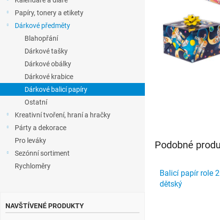
Kalendáře a diáře
l
Papíry, tonery a etikety
Dárkové předměty
Blahopřání
Dárkové tašky
Dárkové obálky
Dárkové krabice
Dárkové balicí papíry
Ostatní
Kreativní tvoření, hraní a hračky
Párty a dekorace
Pro leváky
Podobné produk
Sezónní sortiment
Rychloměry
Balicí papír role
dětský
NAVŠTÍVENÉ PRODUKTY