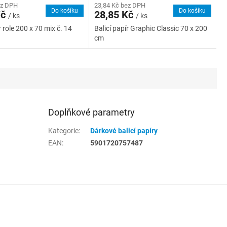
ez DPH
23,84 Kč bez DPH
Do košíku
Do košíku
Kč
28,85 Kč
/ ks
/ ks
r role 200 x 70 mix č. 14
Balicí papír Graphic Classic 70 x 200
cm
Doplňkové parametry
Kategorie
:
Dárkové balicí papíry
EAN
:
5901720757487