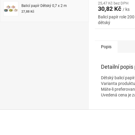
25,47 Kč bez DPH
Balicí papír Dětský 0,7 x 2 m
30,82 Kč
/ ks
27,88 Kč
Balicí papír role 20
dětský
Popis
Detailní popis
Dětský balicí papír
Varianta produktu
Máte-li preferova
Uvedená cena je z
Z
á
p
a