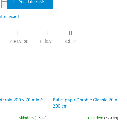
Přidat do košíku
informace
ZEPTAT SE
HLÍDAT
SDÍLET
pír role 200 x 70 mix č.
Balicí papír Graphic Classic 70 x
200 cm
Skladem
(15 ks)
Skladem
(>20 ks)