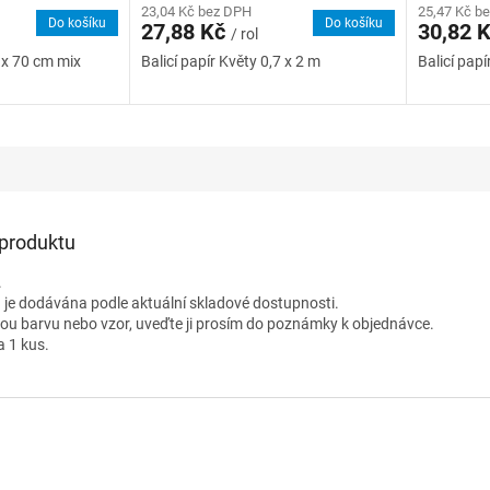
23,04 Kč bez DPH
25,47 Kč b
Do košíku
Do košíku
27,88 Kč
30,82 
/ rol
0 x 70 cm mix
Balicí papír Květy 0,7 x 2 m
Balicí papí
 produktu
.
 je dodávána podle aktuální skladové dostupnosti.
nou barvu nebo vzor, uveďte ji prosím do poznámky k objednávce.
a 1 kus.