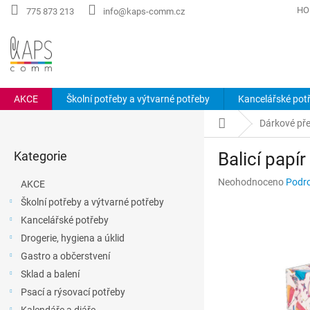
Přejít
HO
775 873 213
info@kaps-comm.cz
na
obsah
AKCE
Školní potřeby a výtvarné potřeby
Kancelářské pot
P
Domů
Dárkové př
o
Přeskočit
s
Kategorie
Balicí papír
kategorie
t
r
Průměrné
Neohodnoceno
Podro
AKCE
a
hodnocení
Školní potřeby a výtvarné potřeby
n
produktu
Kancelářské potřeby
n
je
0,0
í
Drogerie, hygiena a úklid
z
p
Gastro a občerstvení
5
a
hvězdiček.
Sklad a balení
n
Psací a rýsovací potřeby
e