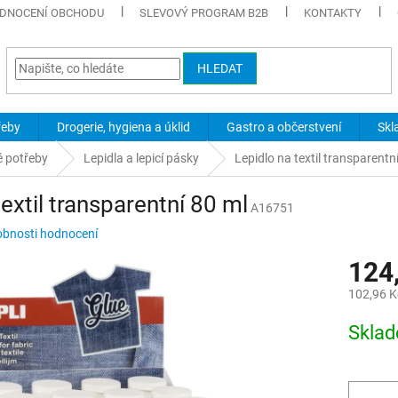
DNOCENÍ OBCHODU
SLEVOVÝ PROGRAM B2B
KONTAKTY
HLEDAT
řeby
Drogerie, hygiena a úklid
Gastro a občerstvení
Skl
é potřeby
Lepidla a lepicí pásky
Lepidlo na textil transparentn
textil transparentní 80 ml
A16751
bnosti hodnocení
124
102,96 K
Měrná
Skla
cena: