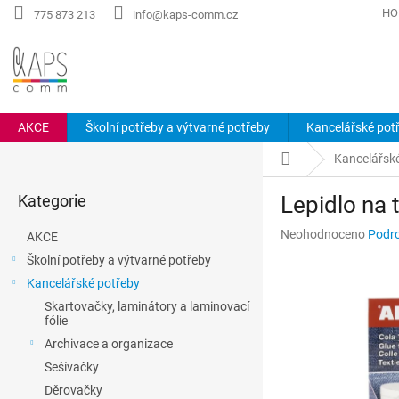
Přejít
HO
775 873 213
info@kaps-comm.cz
na
obsah
AKCE
Školní potřeby a výtvarné potřeby
Kancelářské pot
P
Domů
Kancelářsk
o
Přeskočit
s
Kategorie
Lepidlo na 
kategorie
t
r
Průměrné
Neohodnoceno
Podro
AKCE
a
hodnocení
Školní potřeby a výtvarné potřeby
n
produktu
Kancelářské potřeby
n
je
0,0
í
Skartovačky, laminátory a laminovací
z
fólie
p
5
a
Archivace a organizace
hvězdiček.
n
Sešívačky
e
Děrovačky