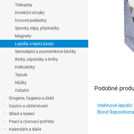
l
Tiskopisy
Korekční strojky
Kovové pokladny
Sponky, klipy, připínáčky
Magnety
Lepidla a lepicí pásky
Samolepicí a poznámkové bločky
Bloky, zápisníky a knihy
Kalkulačky
Tabule
Nůžky
Podobné produk
Ostatní
Drogerie, hygiena a úklid
Vteřinové lepidlo
Gastro a občerstvení
Bond Repositiona
Sklad a balení
HENKEL
Psací a rýsovací potřeby
Kalendáře a diáře