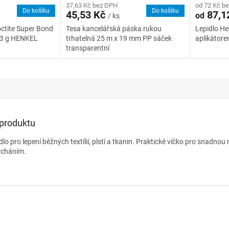
37,63 Kč bez DPH
od 72 Kč b
Do košíku
Do košíku
45,53 Kč
87,1
od
/ ks
octite Super Bond
Tesa kancelářská páska rukou
Lepidlo He
" 3 g HENKEL
trhatelná 25 m x 19 mm PP sáček
aplikátor
transparentní
 produktu
lo pro lepení běžných textílií, plstí a tkanin. Praktické víčko pro snadnou
ycháním.