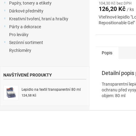
Papíry, tonery a etikety
104,30 Kč bez DPH
126,20 Kč
/ ks
Dárkové předměty
Vteřinové lepidlo "L
Kreativní tvoření, hraní a hračky
Repositionable Gel
Párty a dekorace
Pro leváky
Sezónní sortiment
Rychloměry
Popis
Detailní popis
NAVŠTÍVENÉ PRODUKTY
Transparentní lepid
Lepidlo na textil transparentní 80 ml
ochranu před vys
objem: 80 ml
124,58 Kč
Z
á
p
a