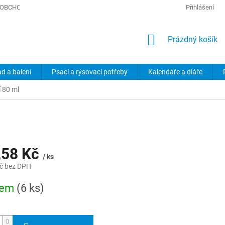
OBCHODNÍ PODMÍNKY
PODMÍNKY OCHRANY OSOBNÍCH ÚDAJŮ
Přihlášení
NÁKUPNÍ
Prázdný košík
KOŠÍK
ad a balení
Psací a rýsovací potřeby
Kalendáře a diáře
í 80 ml
,58 Kč
/ ks
č bez DPH
dem
(6 ks)