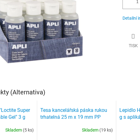
Detailní 
TISK
ty (Alternativa)
 "Loctite Super
Tesa kancelářská páska rukou
Lepidlo H
ble Gel" 3 g
trhatelná 25 m x 19 mm PP
g s aplik
sáček transparentní
Skladem
(5 ks)
Skladem
(19 ks)