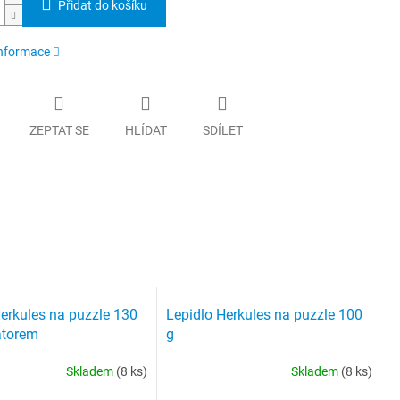
Přidat do košíku
informace
ZEPTAT SE
HLÍDAT
SDÍLET
erkules na puzzle 130
Lepidlo Herkules na puzzle 100
átorem
g
Skladem
(8 ks)
Skladem
(8 ks)