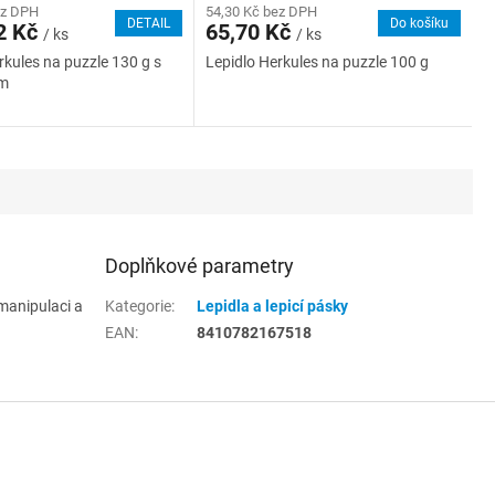
ez DPH
54,30 Kč bez DPH
DETAIL
Do košíku
2 Kč
65,70 Kč
/ ks
/ ks
rkules na puzzle 130 g s
Lepidlo Herkules na puzzle 100 g
em
Doplňkové parametry
 manipulaci a
Kategorie
:
Lepidla a lepicí pásky
EAN
:
8410782167518