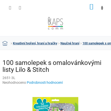
Přejít
NÁKUP
na
obsah
KOŠÍK
Kreativní tvoření, hraní a hračky
Naučné hraní
100 samolepek s oma
Domů
100 samolepek s omalovánkovými
listy Lilo & Stitch
2651-3L
Průměrné
Neohodnoceno
Podrobnosti hodnocení
hodnocení
produktu
je
0,0
z
5