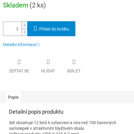
Měrná
Skladem
(2 ks)
cena:
Přidat do košíku
Detailní informace
ZEPTAT SE
HLÍDAT
SDÍLET
Popis
Detailní popis produktu
Set obsahuje 12 listů k vybarvení a více než 100 barevných
samolepek v atraktivním blyštivém obalu.
Velikost produktu (295 X 210 X 2 mm)