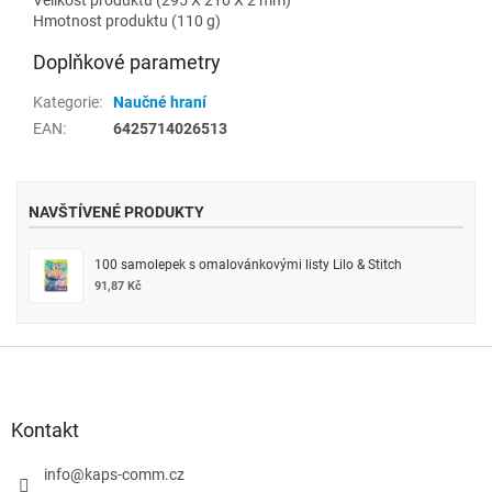
Hmotnost produktu (110 g)
Doplňkové parametry
Kategorie
:
Naučné hraní
EAN
:
6425714026513
NAVŠTÍVENÉ PRODUKTY
100 samolepek s omalovánkovými listy Lilo & Stitch
91,87 Kč
Z
á
p
a
Kontakt
t
í
info
@
kaps-comm.cz